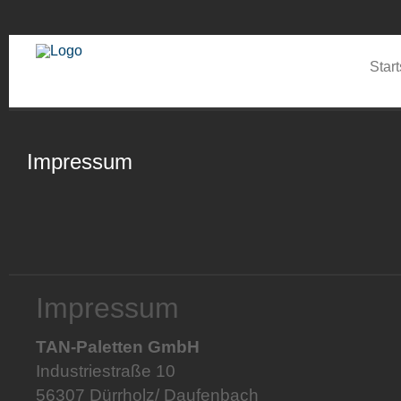
Start
Impressum
Impressum
TAN-Paletten GmbH
Industriestraße 10
56307 Dürrholz/ Daufenbach