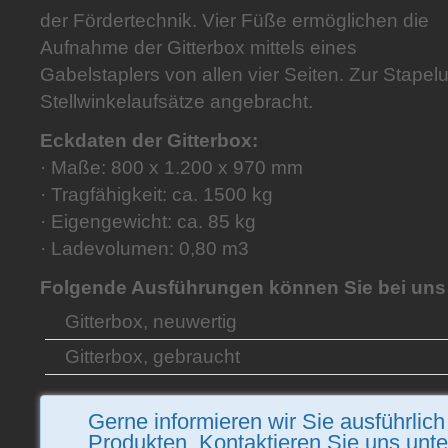
der Fördertechnik. Vier Füße ermöglichen die
Aufnahme der Gitterbox mittels eines
Gabelstaplers von allen vier Seiten. Zur Stape
Stellwinkelaufsätze angebracht.
Eckdaten der Gitterbox:
· Maße: 800 x 1.200 x 970 mm
· Tragfähigkeit: ca. 1500 kg
· Eigengewicht: ca. 85 kg
· Ladevolumen: 0,80 m3
Folgende Ausführungen können Sie bei uns 
Gitterbox, neuwertig
Gitterbox, gebraucht
Gerne informieren wir Sie ausführlic
Produkten. Kontaktieren Sie uns unt